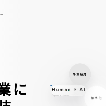
バー
手動運用
Human × AI
非
Operations
標準化