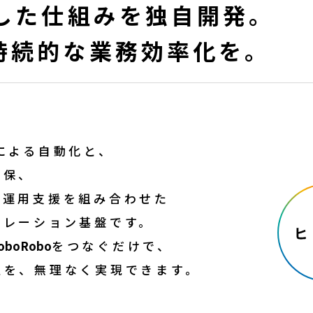
用した仕組みを独自開発。
持続的な業務効率化を。
Iによる自動化と、
担保、
る運用支援を組み合わせた
ペレーション基盤です。
oboRobo
をつなぐだけで、
上を、無理なく実現できます。