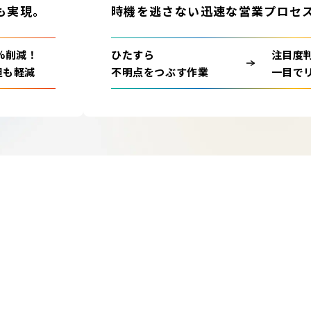
も実現。
時機を逃さない迅速な営業プロセ
%削減！
ひたすら
注目度
担も軽減
不明点をつぶす作業
一目で
、