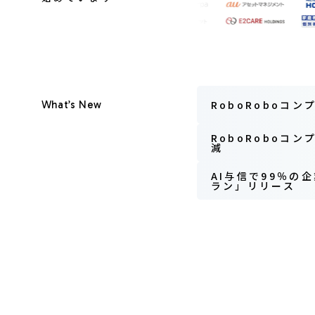
RoboRoboコ
What’s New
RoboRoboコ
減
AI与信で99％の
ラン」リリース