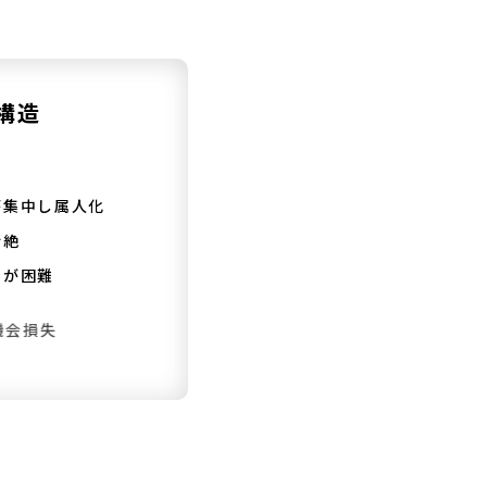
構造
AI
automation
が集中し属人化
断絶
持が困難
機会損失