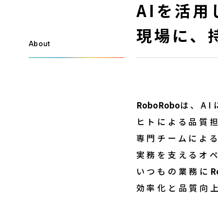
AIを活
現場に、
About
RoboRobo
は、A
ヒトによる品質
専門チームによ
実務を支えるオ
いつもの業務に
R
効率化と品質向