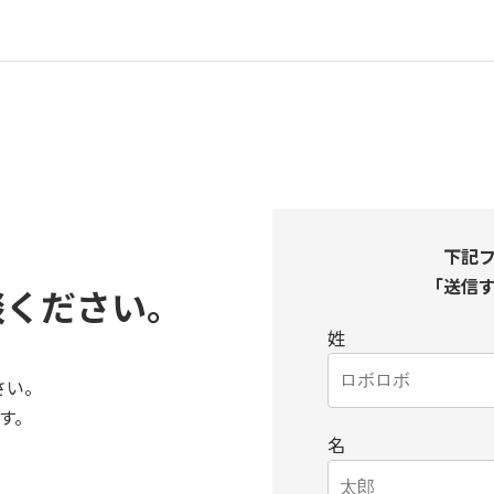
下記
「送信
談ください。
姓
さい。
す。
名