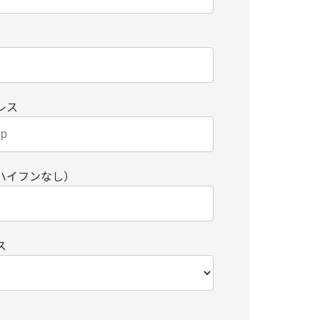
レス
ハイフンなし）
ス